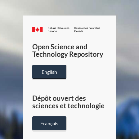
Canada.ca
/
Gouverneme
Open Science and
du
Technology Repository
Canada
English
Dépôt ouvert des
sciences et technologie
Français