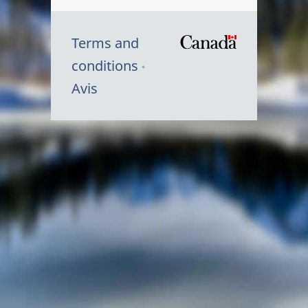
Terms and
/
conditions
Symbole
Avis
du
gouvernem
du
Canada