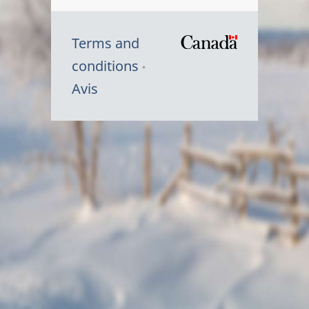
Terms and
/
conditions
Symbole
Avis
du
gouvernem
du
Canada