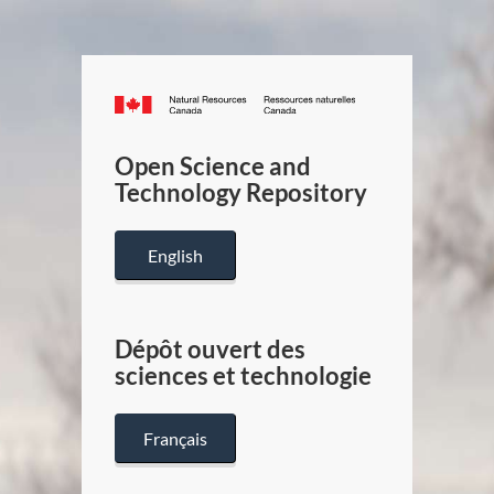
Canada.ca
/
Gouverneme
Open Science and
du
Technology Repository
Canada
English
Dépôt ouvert des
sciences et technologie
Français