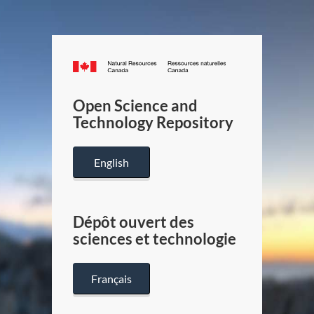
Canada.ca
/
Gouverneme
Open Science and
du
Technology Repository
Canada
English
Dépôt ouvert des
sciences et technologie
Français