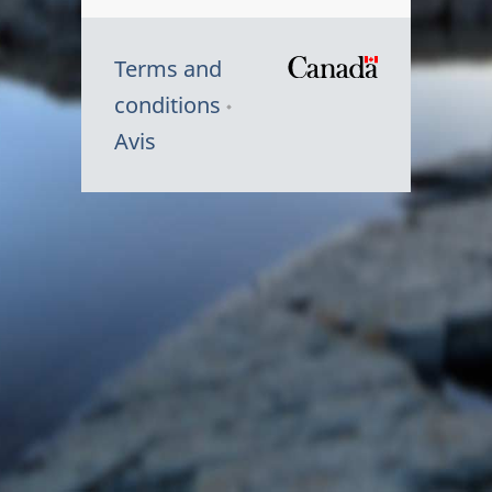
Terms and
/
conditions
Symbole
Avis
du
gouvernem
du
Canada