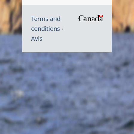
Terms and
/
conditions
Symbole
Avis
du
gouvernem
du
Canada