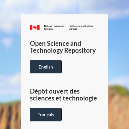
Canada.ca
/
Gouverneme
Open Science and
du
Technology Repository
Canada
English
Dépôt ouvert des
sciences et technologie
Français