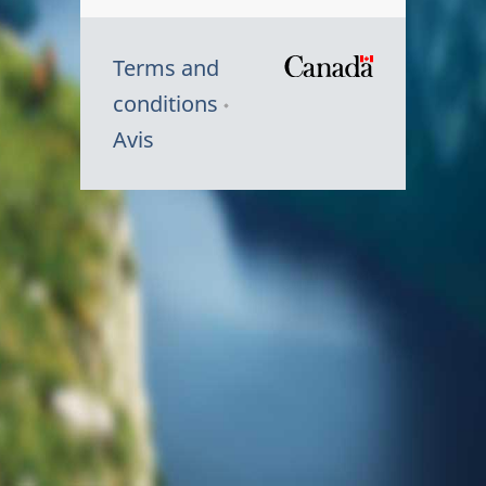
Terms and
/
conditions
Symbole
Avis
du
gouvernem
du
Canada