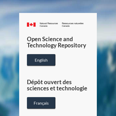
Canada.ca
/
Gouverneme
Open Science and
du
Technology Repository
Canada
English
Dépôt ouvert des
sciences et technologie
Français