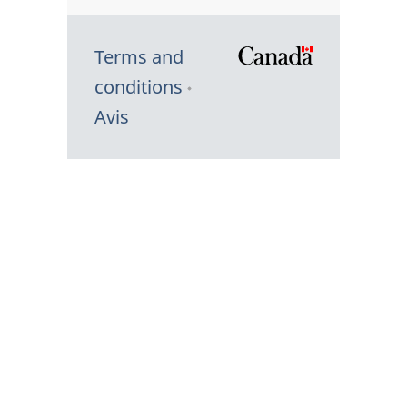
Terms and
/
conditions
Symbole
Avis
du
gouvernem
du
Canada