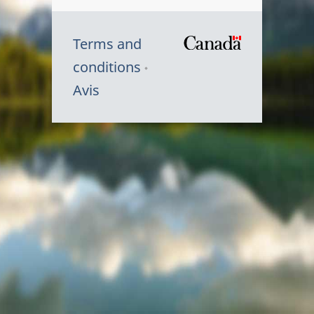
Terms and
/
conditions
Symbole
Avis
du
gouvernem
du
Canada