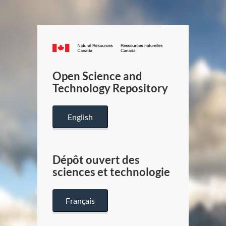
Canada.ca
/
Gouverneme
Open Science and
du
Technology Repository
Canada
English
Dépôt ouvert des
sciences et technologie
Français