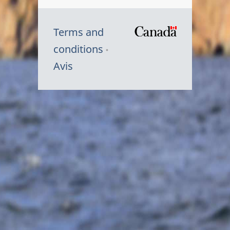
Terms and
/
conditions
Symbole
Avis
du
gouvernem
du
Canada