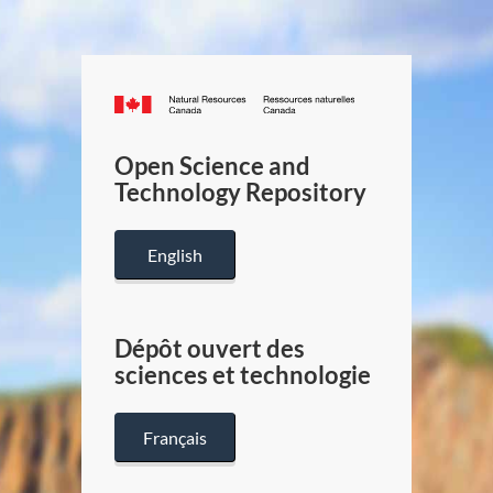
Canada.ca
/
Gouverneme
Open Science and
du
Technology Repository
Canada
English
Dépôt ouvert des
sciences et technologie
Français