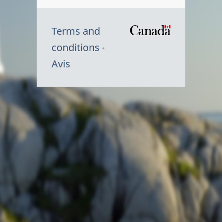
Terms and
/
conditions
Symbole
Avis
du
gouvernem
du
Canada