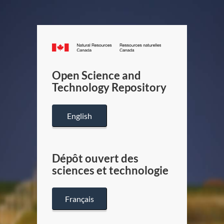
Canada.ca
/
Gouverneme
Open Science and
du
Technology Repository
Canada
English
Dépôt ouvert des
sciences et technologie
Français