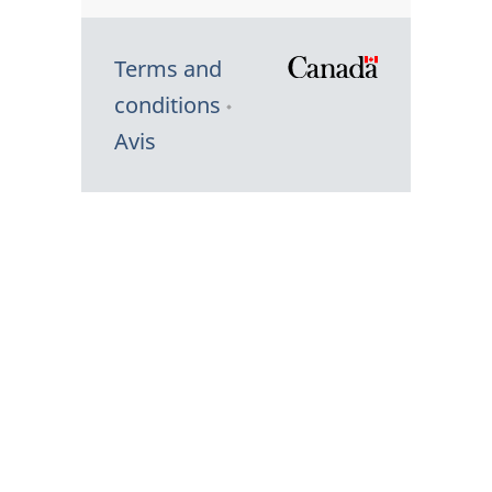
Terms and
/
conditions
Symbole
Avis
du
gouvernem
du
Canada