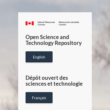
Canada.ca
/
Gouverneme
Open Science and
du
Technology Repository
Canada
English
Dépôt ouvert des
sciences et technologie
Français