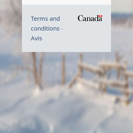
Terms and
/
conditions
Symbole
Avis
du
gouvernem
du
Canada