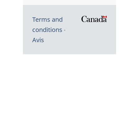
Terms and
/
conditions
Symbole
Avis
du
gouvernem
du
Canada