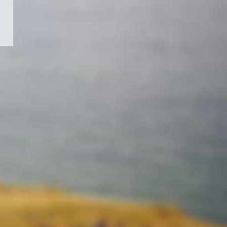
/
Symbole
du
gouvernement
du
Canada