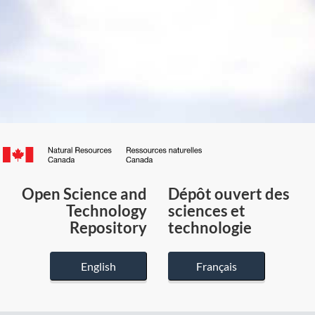
Canada.ca
/
Gouvernement
Open Science and
Dépôt ouvert des
du
Technology
sciences et
Canada
Repository
technologie
English
Français