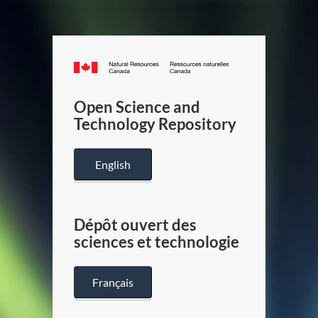
Canada.ca
/
Gouverneme
Open Science and
du
Technology Repository
Canada
English
Dépôt ouvert des
sciences et technologie
Français