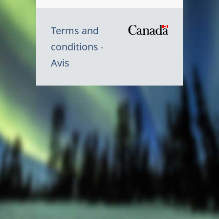
Terms and
/
conditions
Symbole
Avis
du
gouvernem
du
Canada