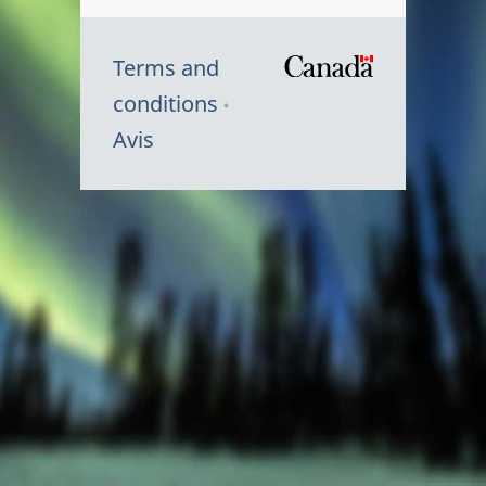
Terms and
/
conditions
Symbole
Avis
du
gouvernem
du
Canada