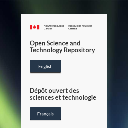
Canada.ca
/
Gouverneme
Open Science and
du
Technology Repository
Canada
English
Dépôt ouvert des
sciences et technologie
Français