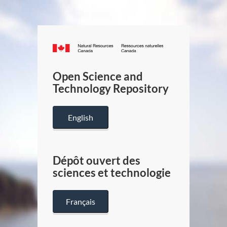
Canada.ca
/
Gouverneme
Open Science and
du
Technology Repository
Canada
English
Dépôt ouvert des
sciences et technologie
Français