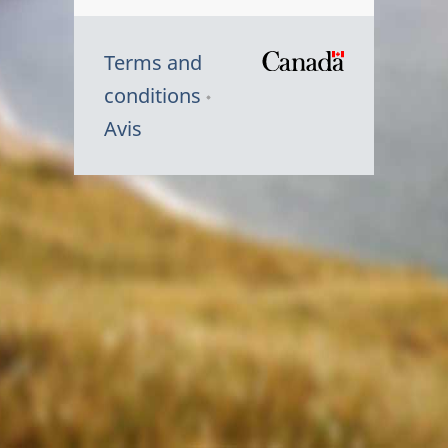
Terms and
/
conditions
Symbole
Avis
du
gouvernem
du
Canada