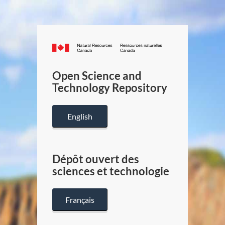
Canada.ca
/
Gouverneme
Open Science and
du
Technology Repository
Canada
English
Dépôt ouvert des
sciences et technologie
Français