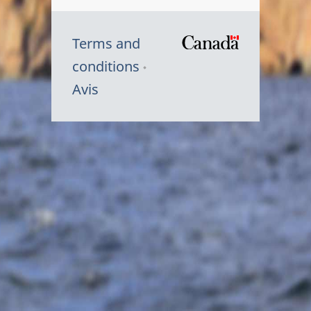
Terms and
/
conditions
Symbole
Avis
du
gouvernem
du
Canada