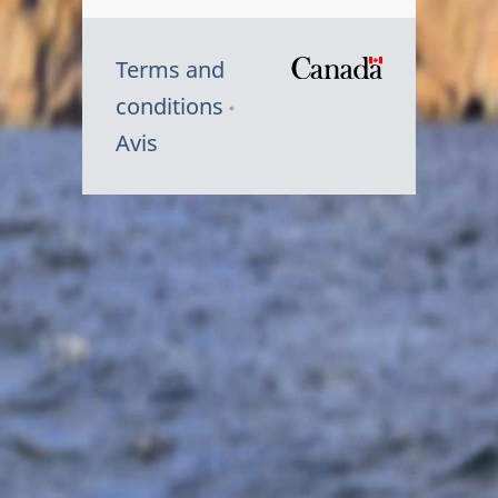
Terms and
/
conditions
Symbole
Avis
du
gouvernem
du
Canada