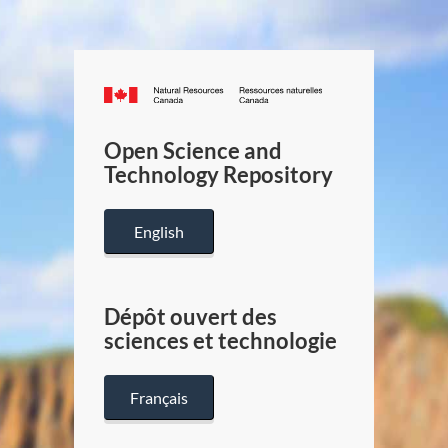
Canada.ca
/
Gouverneme
Open Science and
du
Technology Repository
Canada
English
Dépôt ouvert des
sciences et technologie
Français