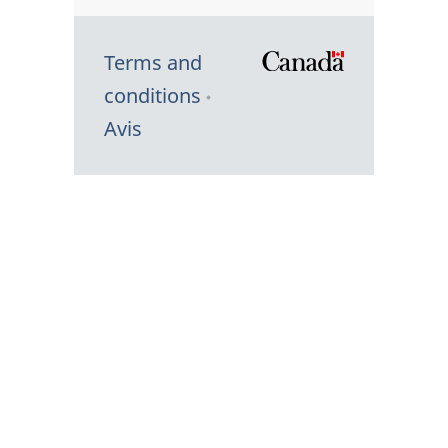
Terms and
/
conditions
Symbole
Avis
du
gouvernem
du
Canada