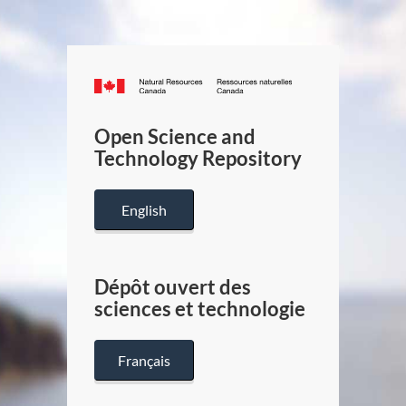
Canada.ca
/
Gouverneme
Open Science and
du
Technology Repository
Canada
English
Dépôt ouvert des
sciences et technologie
Français