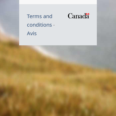
Terms and
/
conditions
Symbole
Avis
du
gouvernem
du
Canada