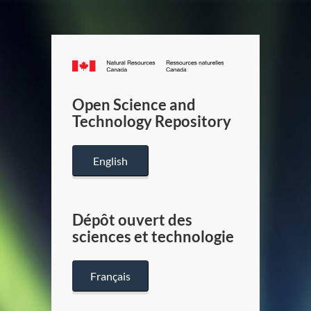
Canada.ca
/
Gouverneme
Open Science and
du
Technology Repository
Canada
English
Dépôt ouvert des
sciences et technologie
Français