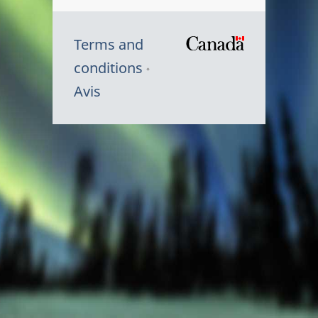
Terms and
/
conditions
Symbole
Avis
du
gouvernem
du
Canada