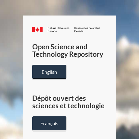
Canada.ca
/
Gouverneme
Open Science and
du
Technology Repository
Canada
English
Dépôt ouvert des
sciences et technologie
Français