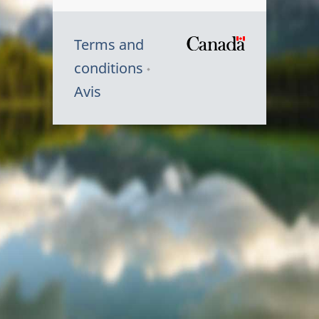
Terms and
/
conditions
Symbole
Avis
du
gouvernem
du
Canada