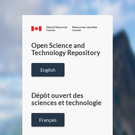
Canada.ca
/
Gouverneme
Open Science and
du
Technology Repository
Canada
English
Dépôt ouvert des
sciences et technologie
Français