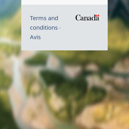
Terms and
/
conditions
Symbole
Avis
du
gouvernem
du
Canada