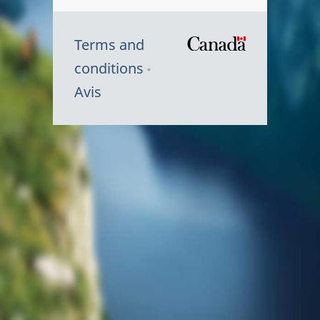
Terms and
/
conditions
Symbole
Avis
du
gouvernem
du
Canada