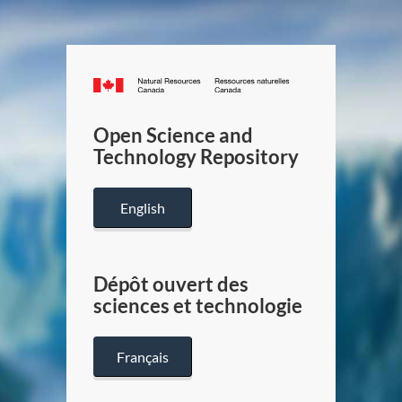
Canada.ca
/
Gouverneme
Open Science and
du
Technology Repository
Canada
English
Dépôt ouvert des
sciences et technologie
Français