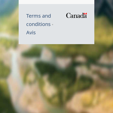
Terms and
/
conditions
Symbole
Avis
du
gouvernem
du
Canada