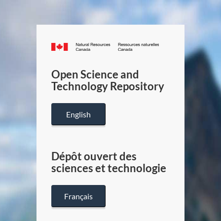
Canada.ca
/
Gouverneme
Open Science and
du
Technology Repository
Canada
English
Dépôt ouvert des
sciences et technologie
Français