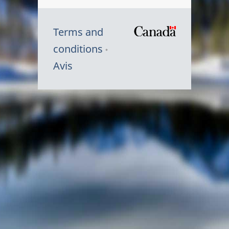
Terms and
/
conditions
Symbole
Avis
du
gouvernem
du
Canada