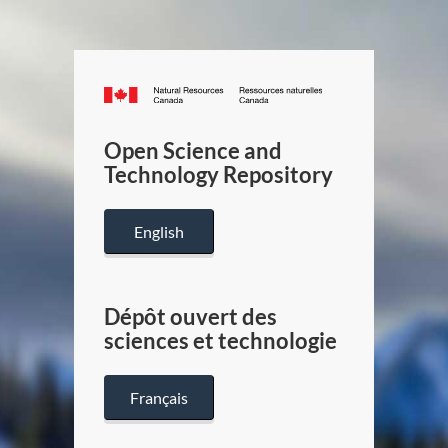
Canada.ca
/
Gouverneme
Open Science and
du
Technology Repository
Canada
English
Dépôt ouvert des
sciences et technologie
Français