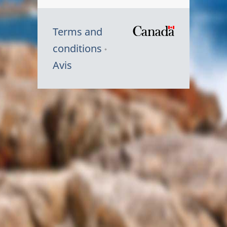
Terms and
/
conditions
Symbole
Avis
du
gouvernem
du
Canada