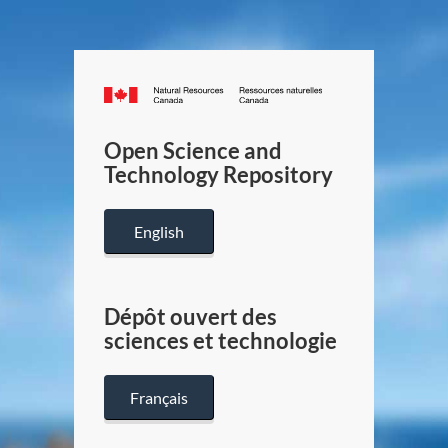
Canada.ca
/
Gouverneme
Open Science and
du
Technology Repository
Canada
English
Dépôt ouvert des
sciences et technologie
Français