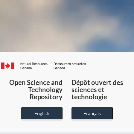
Canada.ca
/
Gouvernement
Open Science and
Dépôt ouvert des
du
Technology
sciences et
Canada
Repository
technologie
English
Français