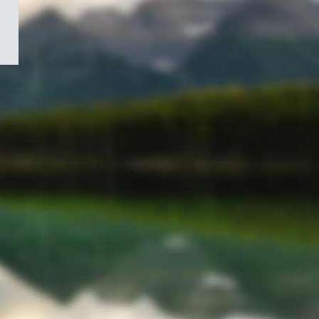
/
Symbole
du
gouvernement
du
Canada