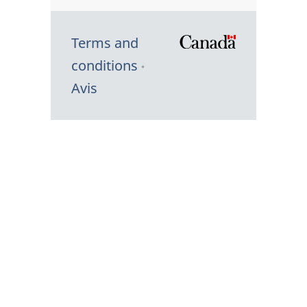
Terms and
/
conditions
Symbole
Avis
du
gouvernem
du
Canada