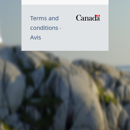
Terms and
/
conditions
Symbole
Avis
du
gouvernem
du
Canada