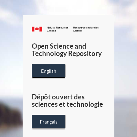
Canada.ca
/
Gouverneme
Open Science and
du
Technology Repository
Canada
English
Dépôt ouvert des
sciences et technologie
Français