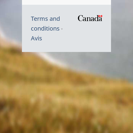
Terms and
/
conditions
Symbole
Avis
du
gouvernem
du
Canada