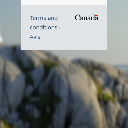
Terms and
/
conditions
Symbole
Avis
du
gouvernem
du
Canada