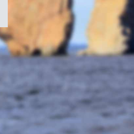
/
Symbole
du
gouvernement
du
Canada