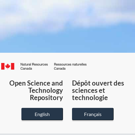
Canada.ca
/
Gouvernement
Open Science and
Dépôt ouvert des
du
Technology
sciences et
Canada
Repository
technologie
English
Français