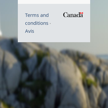
Terms and
/
conditions
Symbole
Avis
du
gouvernem
du
Canada