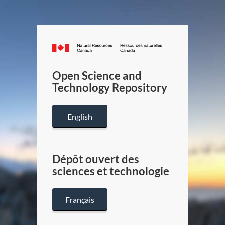
Canada.ca
/
Gouverneme
Open Science and
du
Technology Repository
Canada
English
Dépôt ouvert des
sciences et technologie
Français