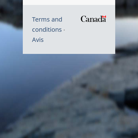
Terms and
/
conditions
Symbole
Avis
du
gouvernem
du
Canada