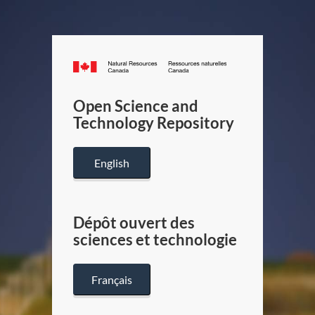
Canada.ca
/
Gouverneme
Open Science and
du
Technology Repository
Canada
English
Dépôt ouvert des
sciences et technologie
Français