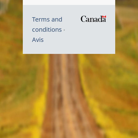
Terms and
/
conditions
Symbole
Avis
du
gouvernem
du
Canada