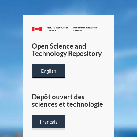
Canada.ca
/
Gouverneme
Open Science and
du
Technology Repository
Canada
English
Dépôt ouvert des
sciences et technologie
Français