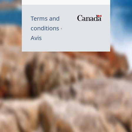
Terms and
/
conditions
Symbole
Avis
du
gouvernem
du
Canada