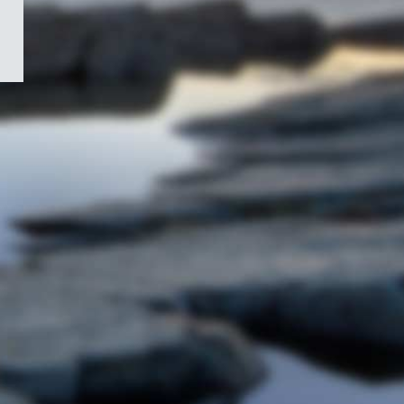
/
Symbole
du
gouvernement
du
Canada