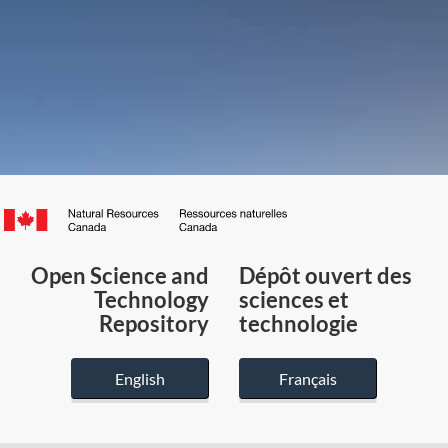
Canada.ca
/
Gouvernement
Open Science and
Dépôt ouvert des
du
Technology
sciences et
Canada
Repository
technologie
English
Français