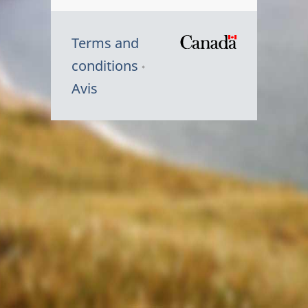
Terms and
/
conditions
Symbole
Avis
du
gouvernem
du
Canada