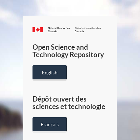
Canada.ca
/
Gouverneme
Open Science and
du
Technology Repository
Canada
English
Dépôt ouvert des
sciences et technologie
Français