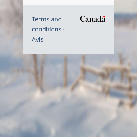
Terms and
/
conditions
Symbole
Avis
du
gouvernem
du
Canada