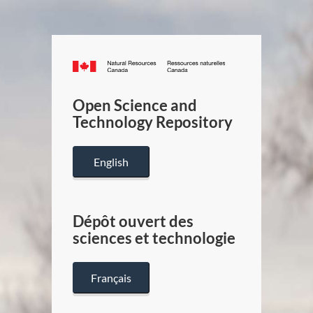
Canada.ca
/
Gouverneme
Open Science and
du
Technology Repository
Canada
English
Dépôt ouvert des
sciences et technologie
Français