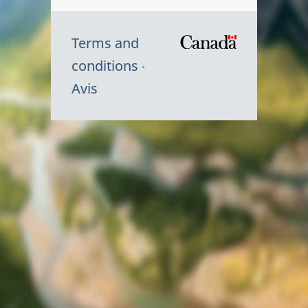
Terms and
/
conditions
Symbole
Avis
du
gouvernem
du
Canada