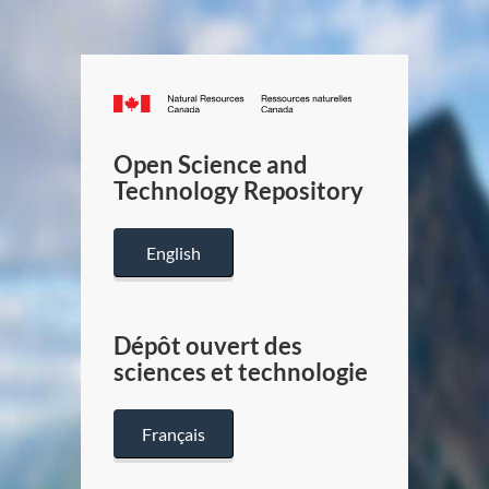
Canada.ca
/
Gouverneme
Open Science and
du
Technology Repository
Canada
English
Dépôt ouvert des
sciences et technologie
Français