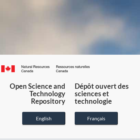
Canada.ca
/
Gouvernement
Open Science and
Dépôt ouvert des
du
Technology
sciences et
Canada
Repository
technologie
English
Français