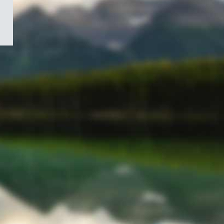
/
Symbole
du
gouvernement
du
Canada