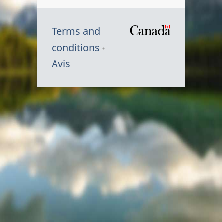
Terms and
/
conditions
Symbole
Avis
du
gouvernem
du
Canada