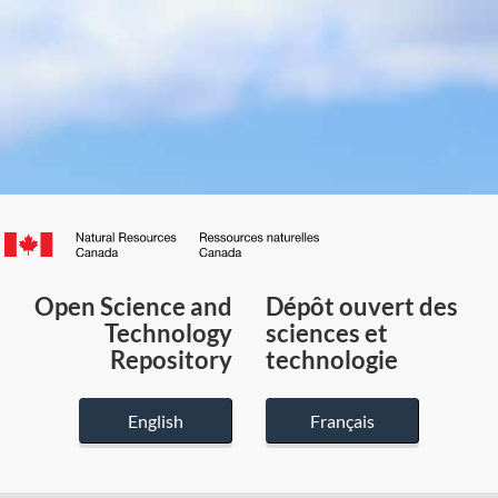
Canada.ca
/
Gouvernement
Open Science and
Dépôt ouvert des
du
Technology
sciences et
Canada
Repository
technologie
English
Français