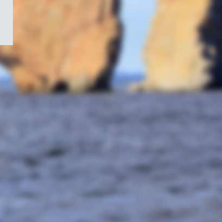
/
Symbole
du
gouvernement
du
Canada