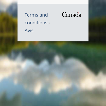
Terms and
/
conditions
Symbole
Avis
du
gouvernem
du
Canada