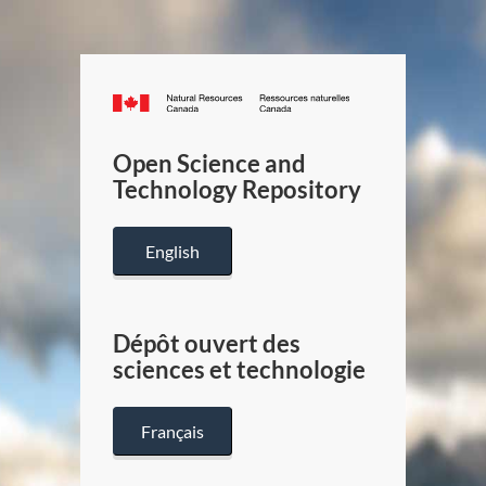
Canada.ca
/
Gouverneme
Open Science and
du
Technology Repository
Canada
English
Dépôt ouvert des
sciences et technologie
Français