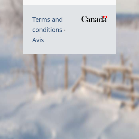
Terms and
/
conditions
Symbole
Avis
du
gouvernem
du
Canada