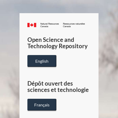
Canada.ca
/
Gouverneme
Open Science and
du
Technology Repository
Canada
English
Dépôt ouvert des
sciences et technologie
Français