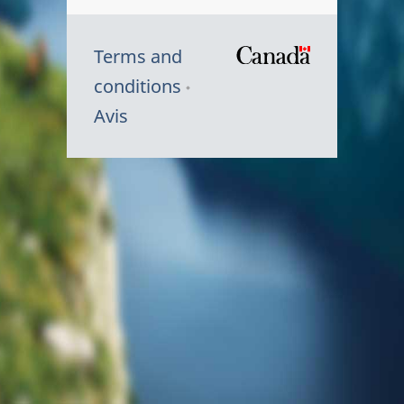
Terms and
/
conditions
Symbole
Avis
du
gouvernem
du
Canada