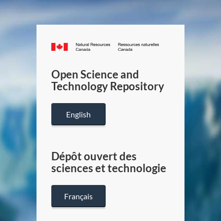
Canada.ca
/
Gouverneme
Open Science and
du
Technology Repository
Canada
English
Dépôt ouvert des
sciences et technologie
Français