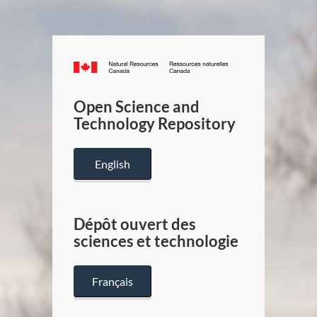
Canada.ca
/
Gouverneme
Open Science and
du
Technology Repository
Canada
English
Dépôt ouvert des
sciences et technologie
Français