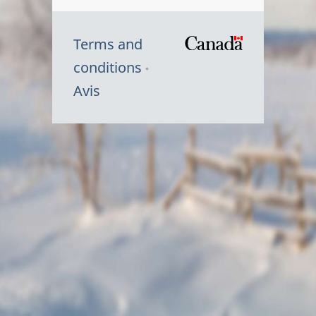
Terms and
/
conditions
Symbole
Avis
du
gouvernem
du
Canada