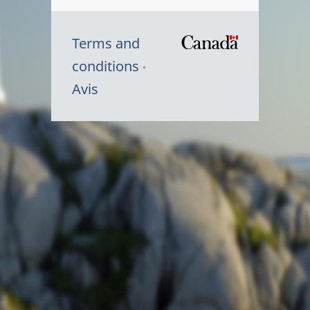
Terms and
/
conditions
Symbole
Avis
du
gouvernem
du
Canada